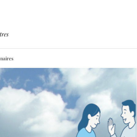
tres
enaires